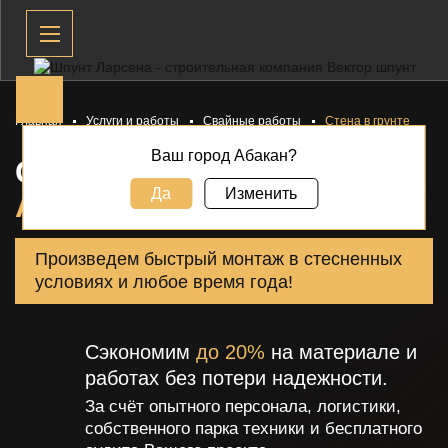
Главная
Услуги и работы
Свайные работы
Стена в грунте
Ваш город Абакан?
СТЕНА В ГРУНТЕ В
Да
Изменить
АБАКАНЕ
Произведем быстрый монтаж в стесненных
условиях и любое время года!
Сэкономим
до 20%
на материале и
работах без потери надежности.
За счёт опытного персонала, логистики,
собственного парка техники и бесплатного