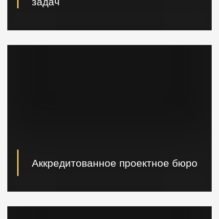
задач
Вибропогружатели кранового и экскаваторного типа,
сваебойные, буровые установки, краны и другая
техника.
Аккредитованное проектное бюро
При необходимости наши специалисты произведут
расчет и проектирование возводимых конструкций в
кратчайшие сроки.