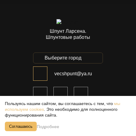
Шпунт Ларсена.
Шпунтовые работы
Выберите город
vecshpunt@ya.ru
Пользуясь нашим сайтом, вы соглашаетесь с тем, что
мы
используем cookies
. Это необходимо для полноценного
функционирования сайта.
МЕНЮ САЙТА :
УСЛУГИ КОМПАНИИ :
Подробнее
Соглашаюсь
Информация о компании
Продажа шпунта Ларсена