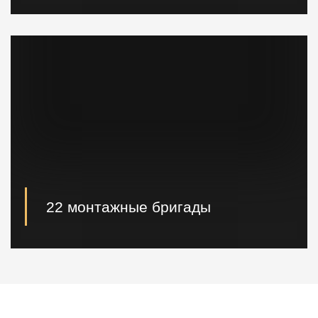
При необходимости наши специалисты произведут
расчет и проектирование возводимых конструкций в
кратчайшие сроки.
22 монтажные бригады
22 опытные монтажные бригады, готовые
реализовывать проектные решения "Нулевого
цикла" в кратчайшие сроки.