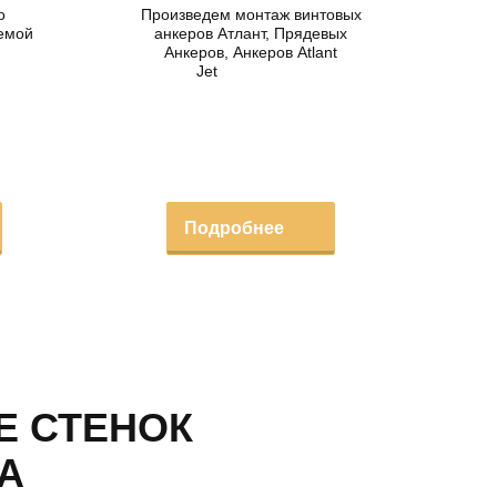
о
Произведем монтаж винтовых
темой
анкеров Атлант, Прядевых
Анкеров, Анкеров Atlant
Jet
Подробнее
Е СТЕНОК
А