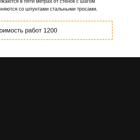
ужаются в пяти метрах от стенок с шагом
диняются со шпунтами стальными тросами.
оимость работ
1200