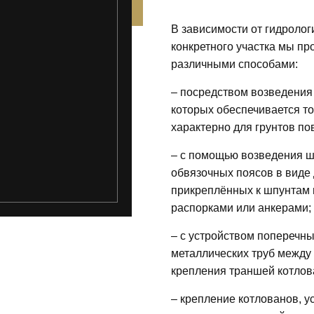
В зависимости от гидролог
конкретного участка мы п
различными способами:
– посредством возведения
которых обеспечивается то
характерно для грунтов п
– с помощью возведения ш
обвязочных поясов в виде
прикреплённых к шпунтам 
распорками или анкерами;
– с устройством поперечн
металлических труб между
крепления траншей котлова
– крепление котлованов, 