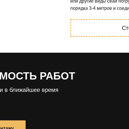
или другие виды свай погр
порядка 3-4 метров и сое
Ст
МОСТЬ РАБОТ
ми в ближайшее время
онтажу