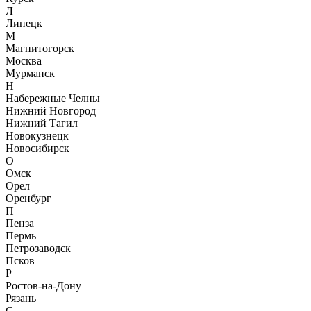
Л
Липецк
М
Магнитогорск
Москва
Мурманск
Н
Набережные Челны
Нижний Новгород
Нижний Тагил
Новокузнецк
Новосибирск
О
Омск
Орел
Оренбург
П
Пенза
Пермь
Петрозаводск
Псков
Р
Ростов-на-Дону
Рязань
С