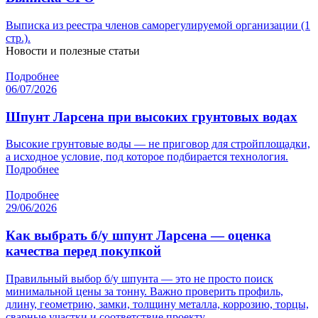
Выписка из реестра членов саморегулируемой организации (1
стр.).
Новости и полезные статьи
Подробнее
06/07/2026
Шпунт Ларсена при высоких грунтовых водах
Высокие грунтовые воды — не приговор для стройплощадки,
а исходное условие, под которое подбирается технология.
Подробнее
Подробнее
29/06/2026
Как выбрать б/у шпунт Ларсена — оценка
качества перед покупкой
Правильный выбор б/у шпунта — это не просто поиск
минимальной цены за тонну. Важно проверить профиль,
длину, геометрию, замки, толщину металла, коррозию, торцы,
сварные участки и соответствие проекту.