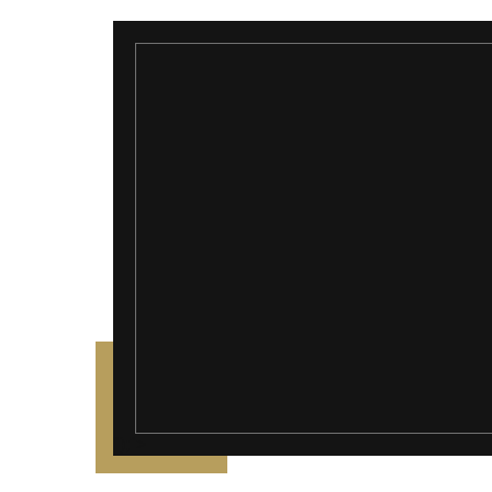
");">