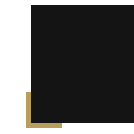
");">