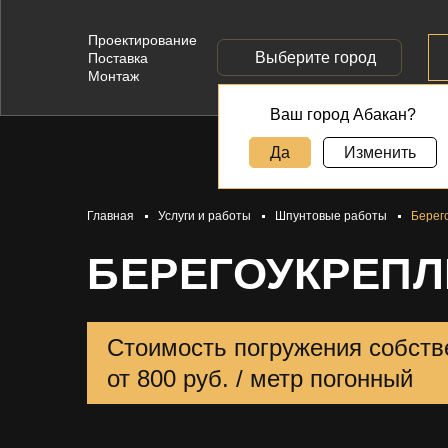
Проектирование
Выберите город
Поставка
Монтаж
Ваш город Абакан?
Да
Изменить
Главная
Услуги и работы
Шпунтовые работы
Берег
БЕРЕГОУКРЕПЛ
Стоимость погружения собств
от 800 руб. / метр погонный