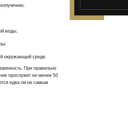
 излучению;
");">
ой воды;
ры;
ой окружающей среде.
говечность. При правильно
ние прослужит не менее 50
тается едва ли не самым