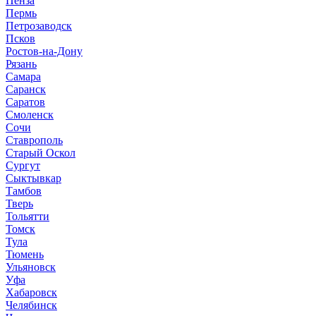
Пенза
Пермь
Петрозаводск
Псков
Ростов-на-Дону
Рязань
Самара
Саранск
Саратов
Смоленск
Сочи
Ставрополь
Старый Оскол
Сургут
Сыктывкар
Тамбов
Тверь
Тольятти
Томск
Тула
Тюмень
Ульяновск
Уфа
Хабаровск
Челябинск