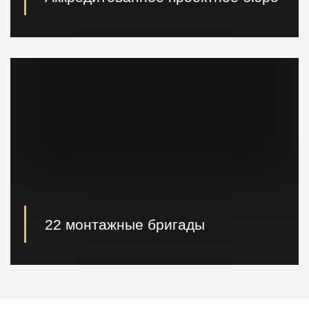
При необходимости наши специалисты произведут
расчет и проектирование возводимых конструкций в
кратчайшие сроки.
22 монтажные бригады
22 опытные монтажные бригады, готовые
реализовывать проектные решения "Нулевого
цикла" в кратчайшие сроки.