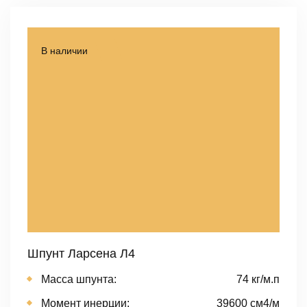
В наличии
Шпунт Ларсена Л4
Масса шпунта:
74 кг/м.п
Момент инерции:
39600 cм4/м