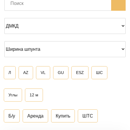
Л
AZ
VL
GU
ESZ
ШС
Углы
12 м
Б/у
Аренда
Купить
ШТС