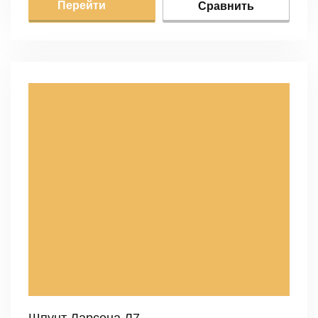
Перейти
Сравнить
Шпунт Ларсена Л7