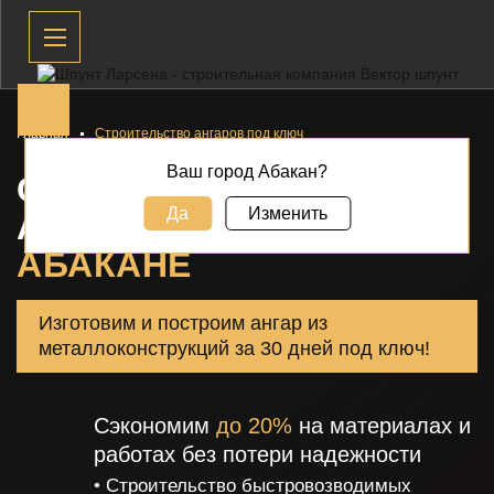
Главная
Строительство ангаров под ключ
Ваш город Абакан?
СТРОИТЕЛЬСТВО
Да
Изменить
АНГАРОВ ПОД КЛЮЧ В
АБАКАНЕ
Изготовим и построим ангар из
металлоконструкций за 30 дней под ключ!
Сэкономим
до 20%
на материалах и
работах без потери надежности
• Строительство быстровозводимых