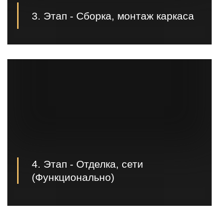
3. Этап - Сборка, монтаж каркаса
Третьим этапом происходит предварительная
сборка и покраска металлоконструкций в нашем
цеху. После того, когда каркас готов, мы доставляем
его на площадку и производим монтаж каркаса;
4. Этап - Отделка, сети
(Функционально)
Следующим этапом, по договоренности с
заказчиком, идет заливка полов, разводка и
подключение сетей, канализации, отделка