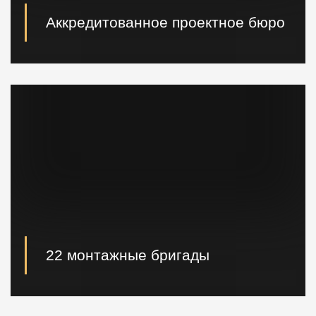
Аккредитованное проектное бюро
При необходимости наши специалисты произведут
расчет и проектирование возводимых конструкций в
кратчайшие сроки.
22 монтажные бригады
22 опытные монтажные бригады, готовые
реализовывать проектные решения "Нулевого
цикла" в кратчайшие сроки.