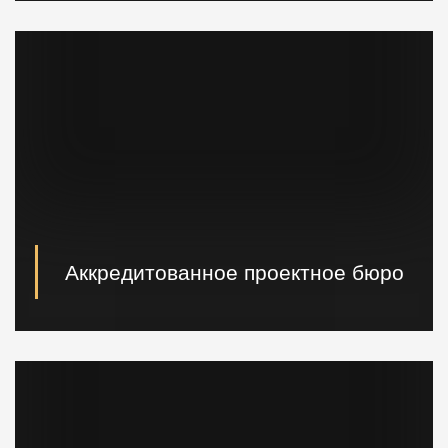
сваебойные, буровые установки, краны и другая
техника.
Аккредитованное проектное бюро
При необходимости наши специалисты произведут
расчет и проектирование возводимых конструкций в
кратчайшие сроки.